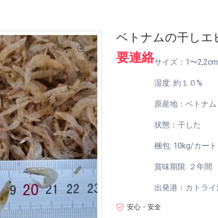
ベトナムの干しエ
要連絡
サイズ：1〜2,2cm
湿度: 約１０%
原産地：ベトナム
状態：干した
梱包: 10kg/カー
賞味期限: ２年間
出発港：カトライ
安心・安全