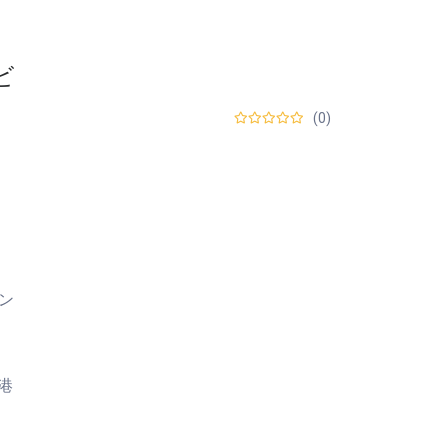
ビ
(0)
トン
港