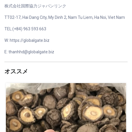
株式会社国際協力ジャパンリンク
TT02-17, Hai Dang City, My Dinh 2, Nam Tu Liem, Ha Noi, Viet Nam
TEL:(+84) 963 593 663
W: https://globalgate.biz
E: thanhhd@globalgate.biz
オススメ